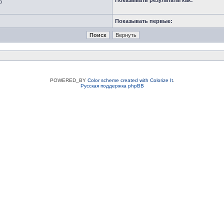
Показывать результаты как:
ю
Показывать первые:
POWERED_BY
Color scheme created with Colorize It
.
Русская поддержка phpBB