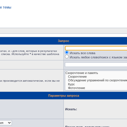
е темы
Запрос
татах, и
-
для слов, которых в результатах
Искать все слова
 списка. Используйте
*
в качестве шаблона
Искать любое слово/поиск с языком з
х производится автоматически, если вы не
Параметры запроса
Искать: