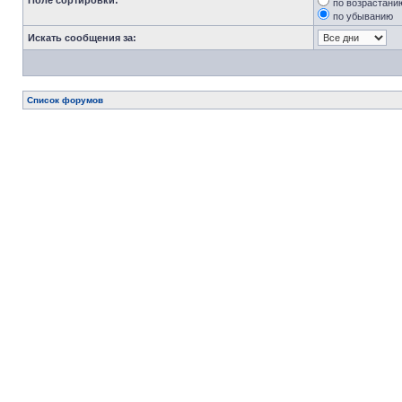
Поле сортировки:
по возрастани
по убыванию
Искать сообщения за:
Список форумов