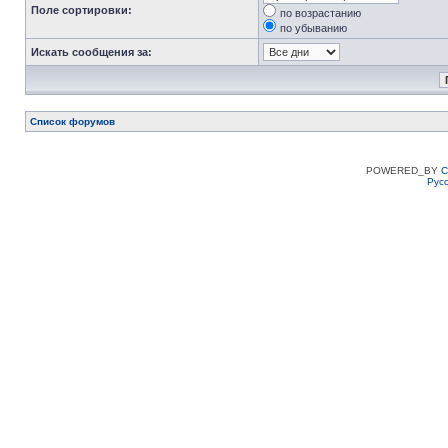
Поле сортировки:
по возрастанию
по убыванию
Искать сообщения за:
Список форумов
POWERED_BY
C
Рус