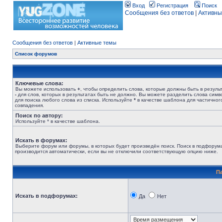
Вход
Регистрация
Поиск
Сообщения без ответов
|
Активны
Сообщения без ответов
|
Активные темы
Список форумов
Ключевые слова:
Вы можете использовать
+
, чтобы определить слова, которые должны быть в результ
-
для слов, которых в результатах быть не должно. Вы можете разделить слова сим
для поиска любого слова из списка. Используйте
*
в качестве шаблона для частичног
совпадения.
Поиск по автору:
Используйте * в качестве шаблона.
Искать в форумах:
Выберите форум или форумы, в которых будет произведён поиск. Поиск в подфорум
производится автоматически, если вы не отключили соответствующую опцию ниже.
П
Искать в подфорумах:
Да
Нет