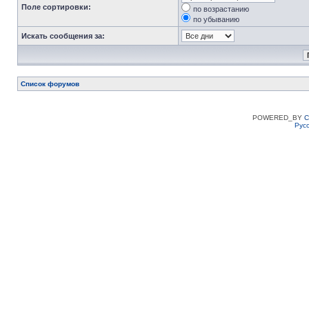
Поле сортировки:
по возрастанию
по убыванию
Искать сообщения за:
Список форумов
POWERED_BY
C
Рус