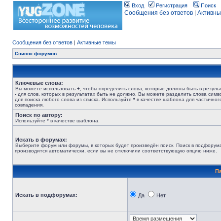
Вход
Регистрация
Поиск
Сообщения без ответов
|
Активны
Сообщения без ответов
|
Активные темы
Список форумов
Ключевые слова:
Вы можете использовать
+
, чтобы определить слова, которые должны быть в результ
-
для слов, которых в результатах быть не должно. Вы можете разделить слова сим
для поиска любого слова из списка. Используйте
*
в качестве шаблона для частичног
совпадения.
Поиск по автору:
Используйте * в качестве шаблона.
Искать в форумах:
Выберите форум или форумы, в которых будет произведён поиск. Поиск в подфорум
производится автоматически, если вы не отключили соответствующую опцию ниже.
П
Искать в подфорумах:
Да
Нет