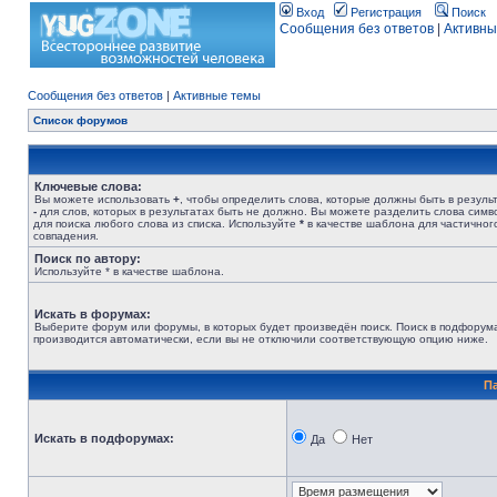
Вход
Регистрация
Поиск
Сообщения без ответов
|
Активны
Сообщения без ответов
|
Активные темы
Список форумов
Ключевые слова:
Вы можете использовать
+
, чтобы определить слова, которые должны быть в результ
-
для слов, которых в результатах быть не должно. Вы можете разделить слова сим
для поиска любого слова из списка. Используйте
*
в качестве шаблона для частичног
совпадения.
Поиск по автору:
Используйте * в качестве шаблона.
Искать в форумах:
Выберите форум или форумы, в которых будет произведён поиск. Поиск в подфорум
производится автоматически, если вы не отключили соответствующую опцию ниже.
П
Искать в подфорумах:
Да
Нет