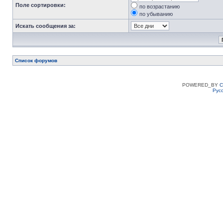
Поле сортировки:
по возрастанию
по убыванию
Искать сообщения за:
Список форумов
POWERED_BY
C
Рус