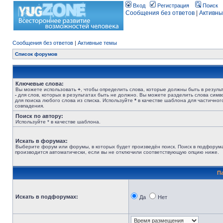
Вход
Регистрация
Поиск
Сообщения без ответов
|
Активны
Сообщения без ответов
|
Активные темы
Список форумов
Ключевые слова:
Вы можете использовать
+
, чтобы определить слова, которые должны быть в результ
-
для слов, которых в результатах быть не должно. Вы можете разделить слова сим
для поиска любого слова из списка. Используйте
*
в качестве шаблона для частичног
совпадения.
Поиск по автору:
Используйте * в качестве шаблона.
Искать в форумах:
Выберите форум или форумы, в которых будет произведён поиск. Поиск в подфорум
производится автоматически, если вы не отключили соответствующую опцию ниже.
П
Искать в подфорумах:
Да
Нет