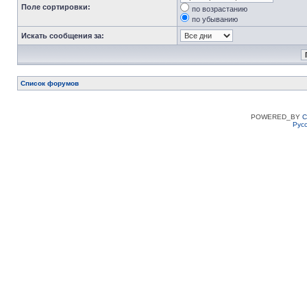
Поле сортировки:
по возрастанию
по убыванию
Искать сообщения за:
Список форумов
POWERED_BY
C
Рус