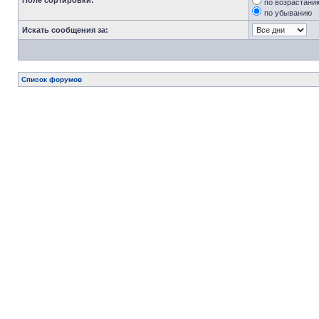
Поле сортировки:
по возрастани
по убыванию
Искать сообщения за:
Список форумов