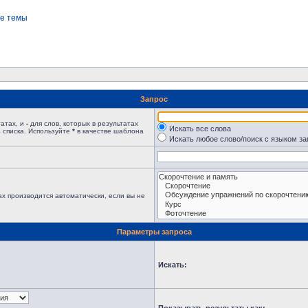
е темы
Запрос
татах, и
-
для слов, которых в результатах
Искать все слова
 списка. Используйте
*
в качестве шаблона
Искать любое слово/поиск с языком з
х производится автоматически, если вы не
Параметры запроса
Искать: