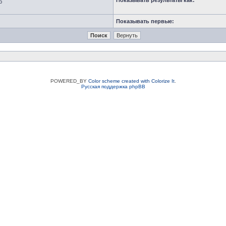
Показывать результаты как:
ю
Показывать первые:
POWERED_BY
Color scheme created with Colorize It
.
Русская поддержка phpBB