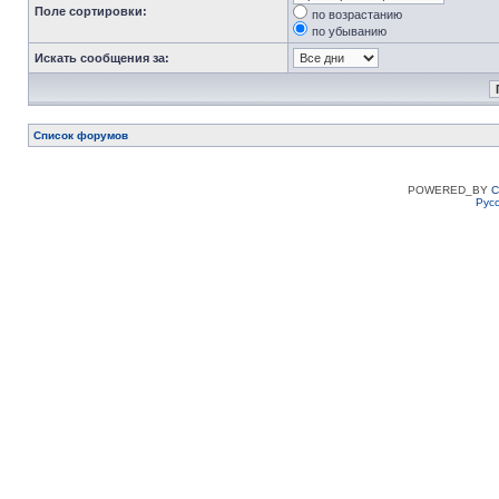
Поле сортировки:
по возрастанию
по убыванию
Искать сообщения за:
Список форумов
POWERED_BY
C
Рус