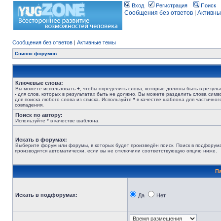
Вход
Регистрация
Поиск
Сообщения без ответов
|
Активны
Сообщения без ответов
|
Активные темы
Список форумов
Ключевые слова:
Вы можете использовать
+
, чтобы определить слова, которые должны быть в результ
-
для слов, которых в результатах быть не должно. Вы можете разделить слова сим
для поиска любого слова из списка. Используйте
*
в качестве шаблона для частичног
совпадения.
Поиск по автору:
Используйте * в качестве шаблона.
Искать в форумах:
Выберите форум или форумы, в которых будет произведён поиск. Поиск в подфорум
производится автоматически, если вы не отключили соответствующую опцию ниже.
П
Искать в подфорумах:
Да
Нет