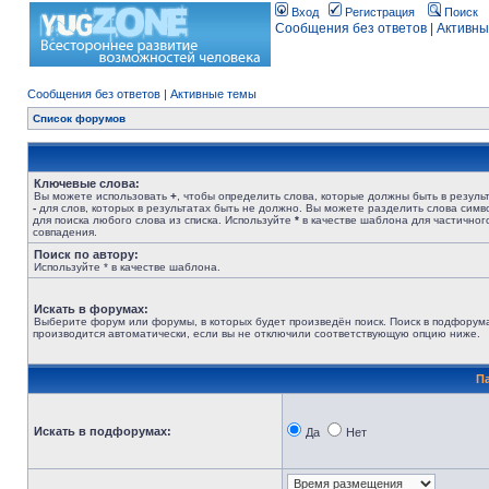
Вход
Регистрация
Поиск
Сообщения без ответов
|
Активны
Сообщения без ответов
|
Активные темы
Список форумов
Ключевые слова:
Вы можете использовать
+
, чтобы определить слова, которые должны быть в результ
-
для слов, которых в результатах быть не должно. Вы можете разделить слова сим
для поиска любого слова из списка. Используйте
*
в качестве шаблона для частичног
совпадения.
Поиск по автору:
Используйте * в качестве шаблона.
Искать в форумах:
Выберите форум или форумы, в которых будет произведён поиск. Поиск в подфорум
производится автоматически, если вы не отключили соответствующую опцию ниже.
П
Искать в подфорумах:
Да
Нет