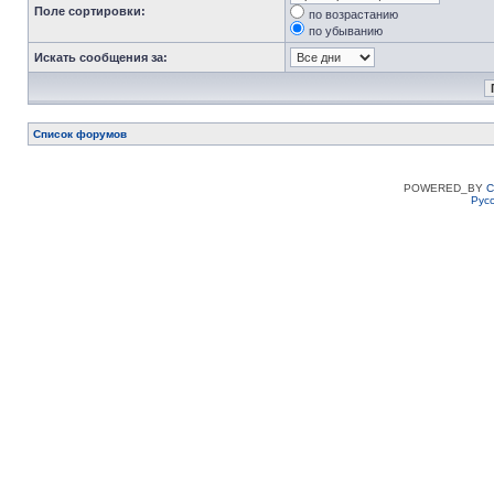
Поле сортировки:
по возрастанию
по убыванию
Искать сообщения за:
Список форумов
POWERED_BY
C
Рус