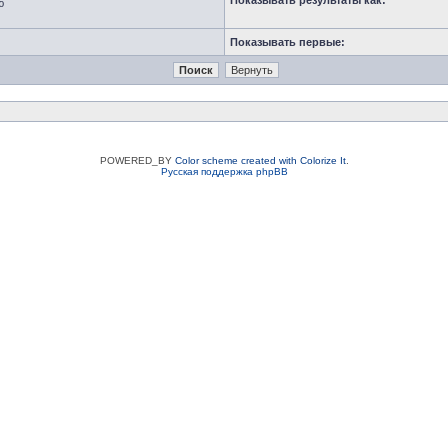
Показывать результаты как:
ю
Показывать первые:
POWERED_BY
Color scheme created with Colorize It
.
Русская поддержка phpBB