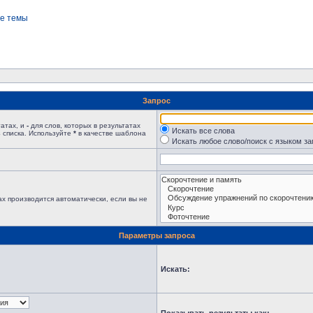
е темы
Запрос
татах, и
-
для слов, которых в результатах
Искать все слова
 списка. Используйте
*
в качестве шаблона
Искать любое слово/поиск с языком з
х производится автоматически, если вы не
Параметры запроса
Искать: