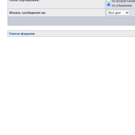
Поле сортировки:
по возрастани
по убыванию
Искать сообщения за:
Список форумов