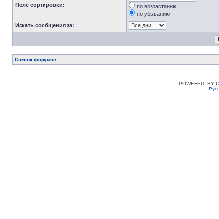
Поле сортировки:
по возрастанию
по убыванию
Искать сообщения за:
Список форумов
POWERED_BY
C
Рус