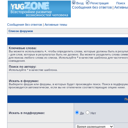
Вход
Регистрация
Поиск
Сообщения без ответов
|
Активны
Сообщения без ответов
|
Активные темы
Список форумов
Ключевые слова:
Вы можете использовать
+
, чтобы определить слова, которые должны быть в результ
-
для слов, которых в результатах быть не должно. Вы можете разделить слова сим
для поиска любого слова из списка. Используйте
*
в качестве шаблона для частичног
совпадения.
Поиск по автору:
Используйте * в качестве шаблона.
Искать в форумах:
Выберите форум или форумы, в которых будет произведён поиск. Поиск в подфорум
производится автоматически, если вы не отключили соответствующую опцию ниже.
П
Искать в подфорумах:
Да
Нет