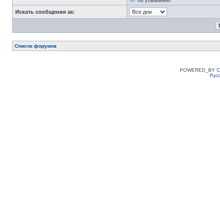
по убыванию
Искать сообщения за:
Список форумов
POWERED_BY
C
Рус