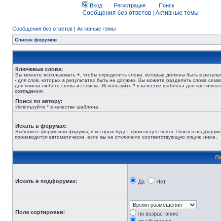
Вход
Регистрация
Поиск
Сообщения без ответов
|
Активные темы
Сообщения без ответов
|
Активные темы
Список форумов
Ключевые слова:
Вы можете использовать
+
, чтобы определить слова, которые должны быть в результ
-
для слов, которых в результатах быть не должно. Вы можете разделить слова сим
для поиска любого слова из списка. Используйте
*
в качестве шаблона для частичног
совпадения.
Поиск по автору:
Используйте * в качестве шаблона.
Искать в форумах:
Выберите форум или форумы, в которых будет произведён поиск. Поиск в подфорум
производится автоматически, если вы не отключили соответствующую опцию ниже.
П
Искать в подфорумах:
Да
Нет
Поле сортировки:
по возрастанию