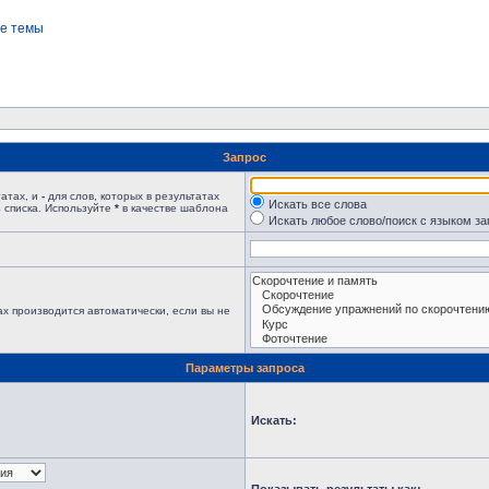
е темы
Запрос
татах, и
-
для слов, которых в результатах
Искать все слова
 списка. Используйте
*
в качестве шаблона
Искать любое слово/поиск с языком з
х производится автоматически, если вы не
Параметры запроса
Искать: