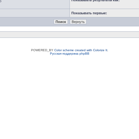
Показывать результаты как:
ю
Показывать первые:
POWERED_BY
Color scheme created with Colorize It
.
Русская поддержка phpBB