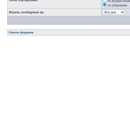
Поле сортировки:
по возрастани
по убыванию
Искать сообщения за:
Список форумов