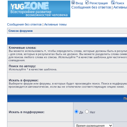
Вход
Регистрация
Поиск
Сообщения без ответов
|
Активны
Сообщения без ответов
|
Активные темы
Список форумов
Ключевые слова:
Вы можете использовать
+
, чтобы определить слова, которые должны быть в результ
-
для слов, которых в результатах быть не должно. Вы можете разделить слова сим
для поиска любого слова из списка. Используйте
*
в качестве шаблона для частичног
совпадения.
Поиск по автору:
Используйте * в качестве шаблона.
Искать в форумах:
Выберите форум или форумы, в которых будет произведён поиск. Поиск в подфорум
производится автоматически, если вы не отключили соответствующую опцию ниже.
П
Искать в подфорумах:
Да
Нет