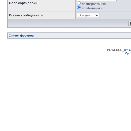
Поле сортировки:
по возрастанию
по убыванию
Искать сообщения за:
Список форумов
POWERED_BY
C
Рус