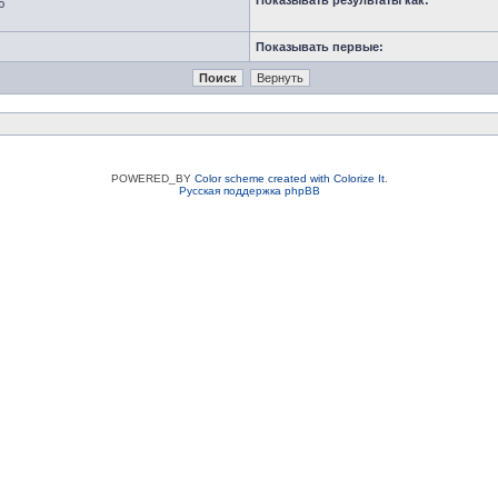
Показывать результаты как:
ю
Показывать первые:
POWERED_BY
Color scheme created with Colorize It
.
Русская поддержка phpBB