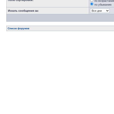
Поле сортировки:
по возрастани
по убыванию
Искать сообщения за:
Список форумов