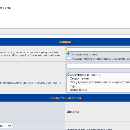
е темы
Запрос
татах, и
-
для слов, которых в результатах
Искать все слова
 списка. Используйте
*
в качестве шаблона
Искать любое слово/поиск с языком з
х производится автоматически, если вы не
Параметры запроса
Искать: