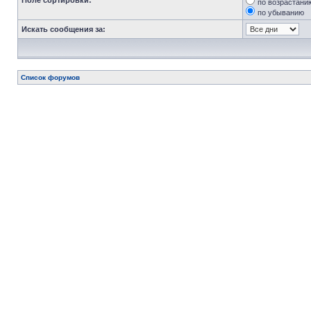
Поле сортировки:
по возрастани
по убыванию
Искать сообщения за:
Список форумов