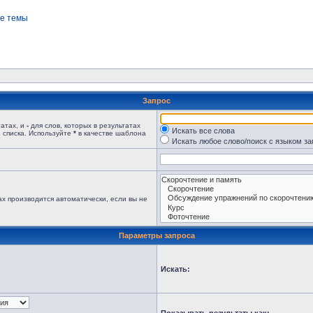
е темы
Запрос
татах, и
-
для слов, которых в результатах
Искать все слова
 списка. Используйте
*
в качестве шаблона
Искать любое слово/поиск с языком з
х производится автоматически, если вы не
Параметры запроса
Искать: