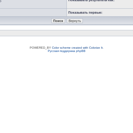
Показывать результаты как:
ю
Показывать первые:
POWERED_BY
Color scheme created with Colorize It
.
Русская поддержка phpBB