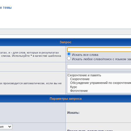
е темы
Запрос
татах, и
-
для слов, которых в результатах
Искать все слова
 списка. Используйте
*
в качестве шаблона
Искать любое слово/поиск с языком з
х производится автоматически, если вы не
Параметры запроса
Искать: