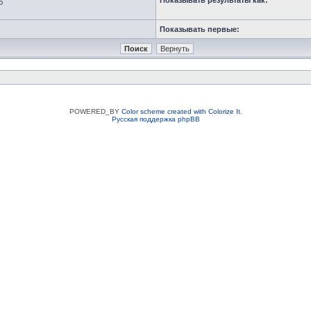
Показывать результаты как:
ю
Показывать первые:
POWERED_BY
Color scheme created with Colorize It
.
Русская поддержка phpBB