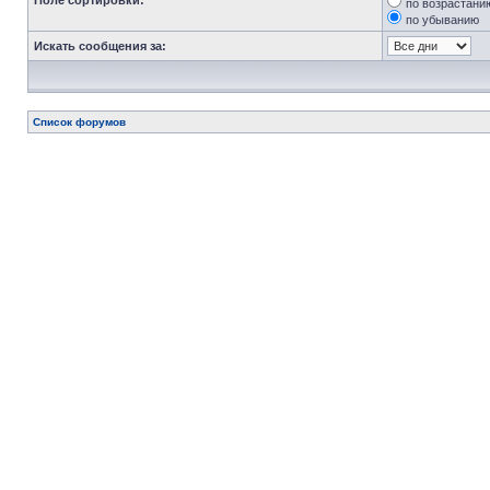
Поле сортировки:
по возрастани
по убыванию
Искать сообщения за:
Список форумов