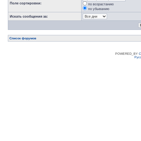
Поле сортировки:
по возрастанию
по убыванию
Искать сообщения за:
Список форумов
POWERED_BY
C
Рус