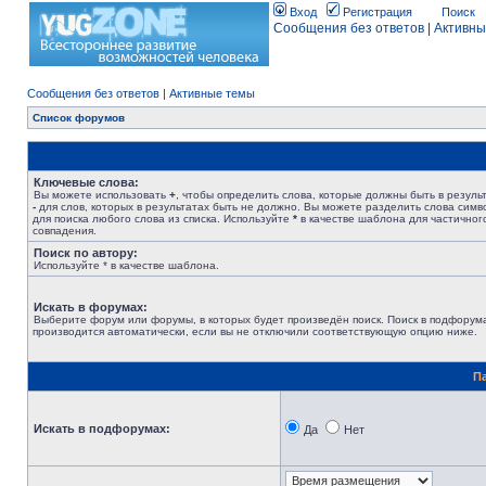
Вход
Регистрация
Поиск
Сообщения без ответов
|
Активны
Сообщения без ответов
|
Активные темы
Список форумов
Ключевые слова:
Вы можете использовать
+
, чтобы определить слова, которые должны быть в результ
-
для слов, которых в результатах быть не должно. Вы можете разделить слова сим
для поиска любого слова из списка. Используйте
*
в качестве шаблона для частичног
совпадения.
Поиск по автору:
Используйте * в качестве шаблона.
Искать в форумах:
Выберите форум или форумы, в которых будет произведён поиск. Поиск в подфорум
производится автоматически, если вы не отключили соответствующую опцию ниже.
П
Искать в подфорумах:
Да
Нет