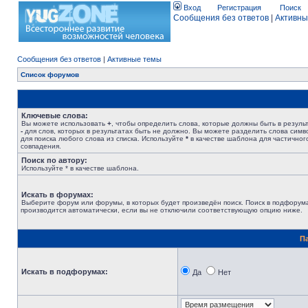
Вход
Регистрация
Поиск
Сообщения без ответов
|
Активны
Сообщения без ответов
|
Активные темы
Список форумов
Ключевые слова:
Вы можете использовать
+
, чтобы определить слова, которые должны быть в результ
-
для слов, которых в результатах быть не должно. Вы можете разделить слова сим
для поиска любого слова из списка. Используйте
*
в качестве шаблона для частичног
совпадения.
Поиск по автору:
Используйте * в качестве шаблона.
Искать в форумах:
Выберите форум или форумы, в которых будет произведён поиск. Поиск в подфорум
производится автоматически, если вы не отключили соответствующую опцию ниже.
П
Искать в подфорумах:
Да
Нет