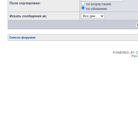
Поле сортировки:
по возрастанию
по убыванию
Искать сообщения за:
Список форумов
POWERED_BY
C
Рус