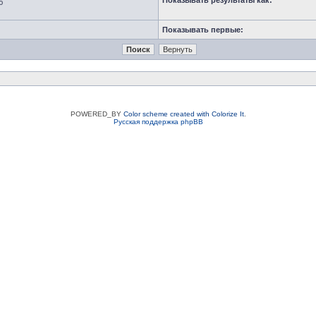
Показывать результаты как:
ю
Показывать первые:
POWERED_BY
Color scheme created with Colorize It
.
Русская поддержка phpBB