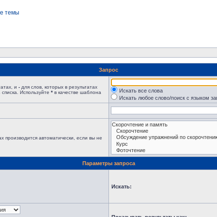
е темы
Запрос
татах, и
-
для слов, которых в результатах
Искать все слова
 списка. Используйте
*
в качестве шаблона
Искать любое слово/поиск с языком з
х производится автоматически, если вы не
Параметры запроса
Искать: