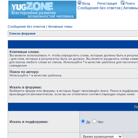
Вход
Регистрация
Поиск
Сообщения без ответов
|
Активны
Сообщения без ответов
|
Активные темы
Список форумов
Ключевые слова:
Вы можете использовать
+
, чтобы определить слова, которые должны быть в результ
-
для слов, которых в результатах быть не должно. Вы можете разделить слова сим
для поиска любого слова из списка. Используйте
*
в качестве шаблона для частичног
совпадения.
Поиск по автору:
Используйте * в качестве шаблона.
Искать в форумах:
Выберите форум или форумы, в которых будет произведён поиск. Поиск в подфорум
производится автоматически, если вы не отключили соответствующую опцию ниже.
П
Искать в подфорумах:
Да
Нет