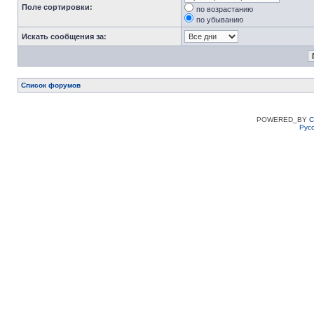
Поле сортировки:
по возрастанию
по убыванию
Искать сообщения за:
Список форумов
POWERED_BY
C
Рус