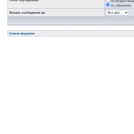
Поле сортировки:
по возрастани
по убыванию
Искать сообщения за:
Список форумов