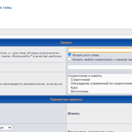
е темы
Запрос
татах, и
-
для слов, которых в результатах
Искать все слова
 списка. Используйте
*
в качестве шаблона
Искать любое слово/поиск с языком з
х производится автоматически, если вы не
Параметры запроса
Искать: