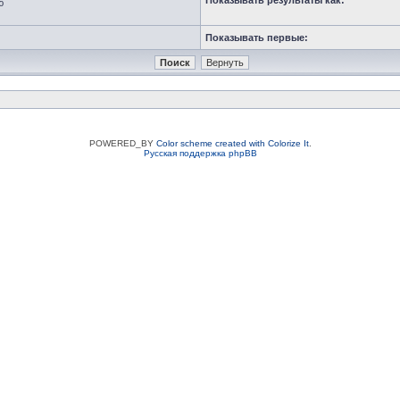
Показывать результаты как:
ю
Показывать первые:
POWERED_BY
Color scheme created with Colorize It
.
Русская поддержка phpBB