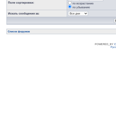
Поле сортировки:
по возрастанию
по убыванию
Искать сообщения за:
Список форумов
POWERED_BY
C
Рус