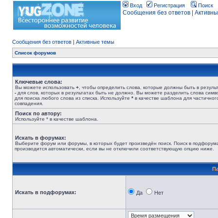
Вход
Регистрация
Поиск
Сообщения без ответов
|
Активны
Сообщения без ответов
|
Активные темы
Список форумов
Ключевые слова:
Вы можете использовать
+
, чтобы определить слова, которые должны быть в результ
-
для слов, которых в результатах быть не должно. Вы можете разделить слова сим
для поиска любого слова из списка. Используйте
*
в качестве шаблона для частичног
совпадения.
Поиск по автору:
Используйте * в качестве шаблона.
Искать в форумах:
Выберите форум или форумы, в которых будет произведён поиск. Поиск в подфорум
производится автоматически, если вы не отключили соответствующую опцию ниже.
П
Искать в подфорумах:
Да
Нет