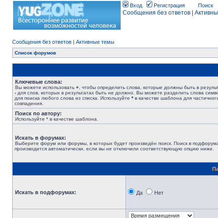
Вход
Регистрация
Поиск
Сообщения без ответов
|
Активны
Сообщения без ответов
|
Активные темы
Список форумов
Ключевые слова:
Вы можете использовать
+
, чтобы определить слова, которые должны быть в результ
-
для слов, которых в результатах быть не должно. Вы можете разделить слова сим
для поиска любого слова из списка. Используйте
*
в качестве шаблона для частичног
совпадения.
Поиск по автору:
Используйте * в качестве шаблона.
Искать в форумах:
Выберите форум или форумы, в которых будет произведён поиск. Поиск в подфорум
производится автоматически, если вы не отключили соответствующую опцию ниже.
П
Искать в подфорумах:
Да
Нет