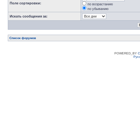
Поле сортировки:
по возрастанию
по убыванию
Искать сообщения за:
Список форумов
POWERED_BY
C
Рус