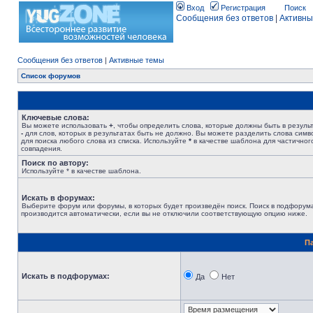
Вход
Регистрация
Поиск
Сообщения без ответов
|
Активны
Сообщения без ответов
|
Активные темы
Список форумов
Ключевые слова:
Вы можете использовать
+
, чтобы определить слова, которые должны быть в результ
-
для слов, которых в результатах быть не должно. Вы можете разделить слова сим
для поиска любого слова из списка. Используйте
*
в качестве шаблона для частичног
совпадения.
Поиск по автору:
Используйте * в качестве шаблона.
Искать в форумах:
Выберите форум или форумы, в которых будет произведён поиск. Поиск в подфорум
производится автоматически, если вы не отключили соответствующую опцию ниже.
П
Искать в подфорумах:
Да
Нет