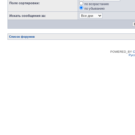
Поле сортировки:
по возрастанию
по убыванию
Искать сообщения за:
Список форумов
POWERED_BY
C
Рус