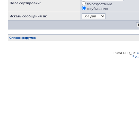
Поле сортировки:
по возрастанию
по убыванию
Искать сообщения за:
Список форумов
POWERED_BY
C
Рус