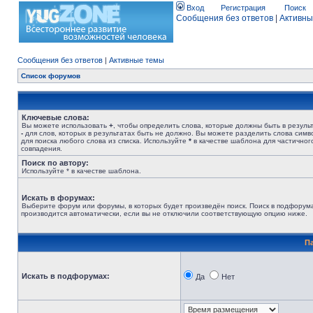
Вход
Регистрация
Поиск
Сообщения без ответов
|
Активны
Сообщения без ответов
|
Активные темы
Список форумов
Ключевые слова:
Вы можете использовать
+
, чтобы определить слова, которые должны быть в результ
-
для слов, которых в результатах быть не должно. Вы можете разделить слова сим
для поиска любого слова из списка. Используйте
*
в качестве шаблона для частичног
совпадения.
Поиск по автору:
Используйте * в качестве шаблона.
Искать в форумах:
Выберите форум или форумы, в которых будет произведён поиск. Поиск в подфорум
производится автоматически, если вы не отключили соответствующую опцию ниже.
П
Искать в подфорумах:
Да
Нет