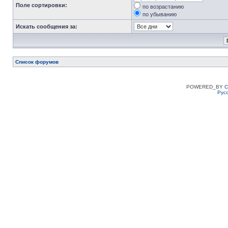
Поле сортировки:
по возрастанию
по убыванию
Искать сообщения за:
Список форумов
POWERED_BY
C
Рус