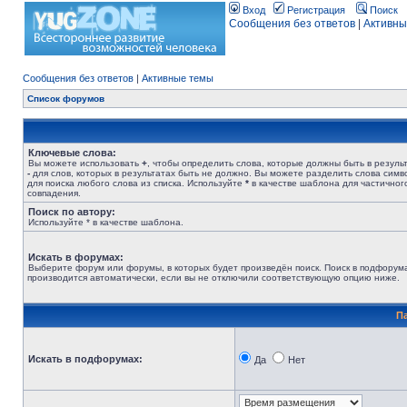
Вход
Регистрация
Поиск
Сообщения без ответов
|
Активны
Сообщения без ответов
|
Активные темы
Список форумов
Ключевые слова:
Вы можете использовать
+
, чтобы определить слова, которые должны быть в результ
-
для слов, которых в результатах быть не должно. Вы можете разделить слова сим
для поиска любого слова из списка. Используйте
*
в качестве шаблона для частичног
совпадения.
Поиск по автору:
Используйте * в качестве шаблона.
Искать в форумах:
Выберите форум или форумы, в которых будет произведён поиск. Поиск в подфорум
производится автоматически, если вы не отключили соответствующую опцию ниже.
П
Искать в подфорумах:
Да
Нет