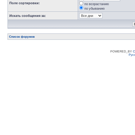
Поле сортировки:
по возрастанию
по убыванию
Искать сообщения за:
Список форумов
POWERED_BY
C
Рус