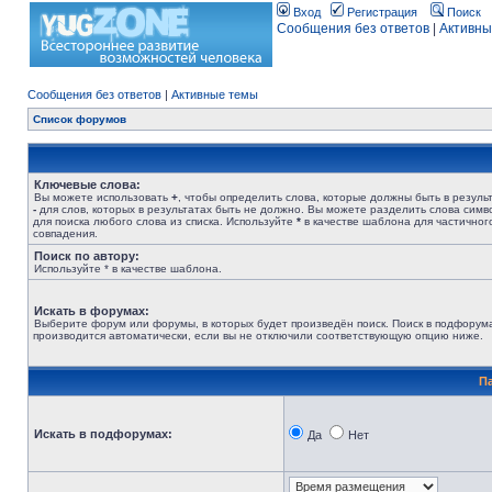
Вход
Регистрация
Поиск
Сообщения без ответов
|
Активны
Сообщения без ответов
|
Активные темы
Список форумов
Ключевые слова:
Вы можете использовать
+
, чтобы определить слова, которые должны быть в результ
-
для слов, которых в результатах быть не должно. Вы можете разделить слова сим
для поиска любого слова из списка. Используйте
*
в качестве шаблона для частичног
совпадения.
Поиск по автору:
Используйте * в качестве шаблона.
Искать в форумах:
Выберите форум или форумы, в которых будет произведён поиск. Поиск в подфорум
производится автоматически, если вы не отключили соответствующую опцию ниже.
П
Искать в подфорумах:
Да
Нет