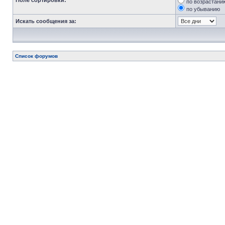
Поле сортировки:
по возрастани
по убыванию
Искать сообщения за:
Список форумов