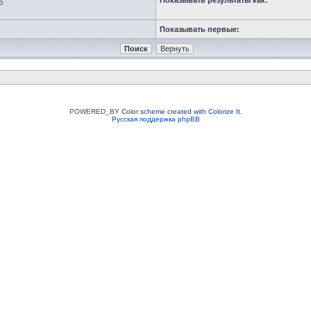
Показывать результаты как:
ю
Показывать первые:
POWERED_BY
Color scheme created with Colorize It
.
Русская поддержка phpBB