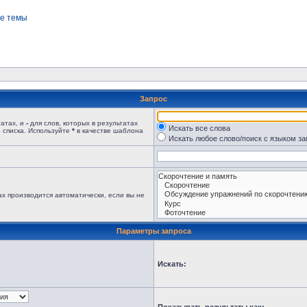
е темы
Запрос
татах, и
-
для слов, которых в результатах
Искать все слова
 списка. Используйте
*
в качестве шаблона
Искать любое слово/поиск с языком з
х производится автоматически, если вы не
Параметры запроса
Искать: