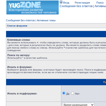
Вход
Регистрация
Поиск
Сообщения без ответов
|
Активны
Сообщения без ответов
|
Активные темы
Список форумов
Ключевые слова:
Вы можете использовать
+
, чтобы определить слова, которые должны быть в результ
-
для слов, которых в результатах быть не должно. Вы можете разделить слова сим
для поиска любого слова из списка. Используйте
*
в качестве шаблона для частичног
совпадения.
Поиск по автору:
Используйте * в качестве шаблона.
Искать в форумах:
Выберите форум или форумы, в которых будет произведён поиск. Поиск в подфорум
производится автоматически, если вы не отключили соответствующую опцию ниже.
П
Искать в подфорумах:
Да
Нет