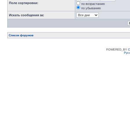
Поле сортировки:
по возрастанию
по убыванию
Искать сообщения за:
Список форумов
POWERED_BY
C
Рус