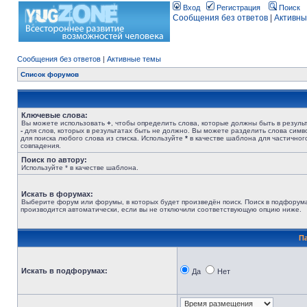
Вход
Регистрация
Поиск
Сообщения без ответов
|
Активны
Сообщения без ответов
|
Активные темы
Список форумов
Ключевые слова:
Вы можете использовать
+
, чтобы определить слова, которые должны быть в результ
-
для слов, которых в результатах быть не должно. Вы можете разделить слова сим
для поиска любого слова из списка. Используйте
*
в качестве шаблона для частичног
совпадения.
Поиск по автору:
Используйте * в качестве шаблона.
Искать в форумах:
Выберите форум или форумы, в которых будет произведён поиск. Поиск в подфорум
производится автоматически, если вы не отключили соответствующую опцию ниже.
П
Искать в подфорумах:
Да
Нет