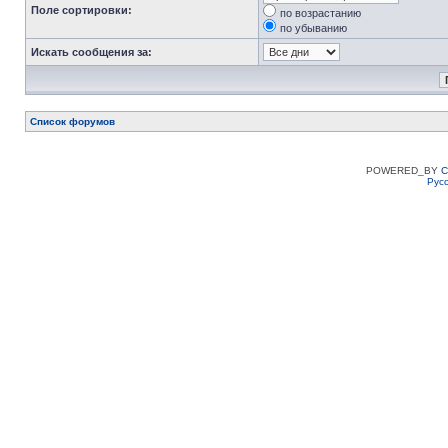
Поле сортировки:
по возрастанию
по убыванию
Искать сообщения за:
Список форумов
POWERED_BY
C
Рус