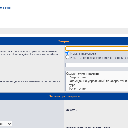
е темы
Запрос
татах, и
-
для слов, которых в результатах
Искать все слова
 списка. Используйте
*
в качестве шаблона
Искать любое слово/поиск с языком з
х производится автоматически, если вы не
Параметры запроса
Искать: