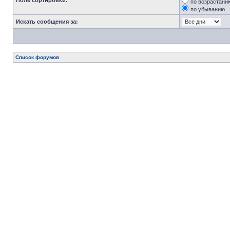
Поле сортировки:
по возрастани
по убыванию
Искать сообщения за:
Список форумов