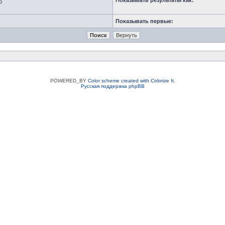
Показывать результаты как:
ю
Показывать первые:
POWERED_BY
Color scheme created with Colorize It
.
Русская поддержка phpBB