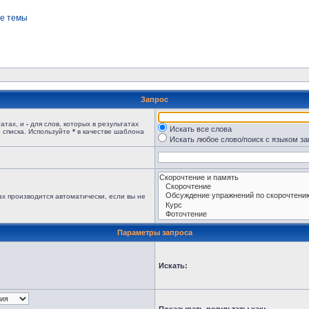
е темы
Запрос
татах, и
-
для слов, которых в результатах
Искать все слова
 списка. Используйте
*
в качестве шаблона
Искать любое слово/поиск с языком з
х производится автоматически, если вы не
Параметры запроса
Искать: