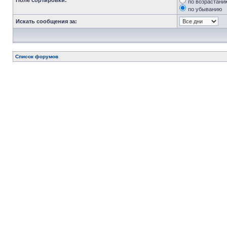
Поле сортировки:
по возрастани
по убыванию
Искать сообщения за:
Список форумов