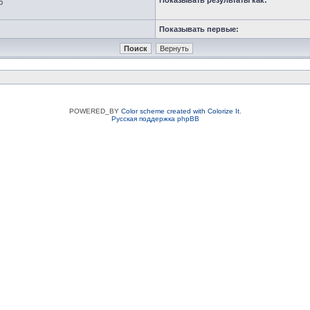
Показывать результаты как:
ю
Показывать первые:
POWERED_BY
Color scheme created with Colorize It
.
Русская поддержка phpBB