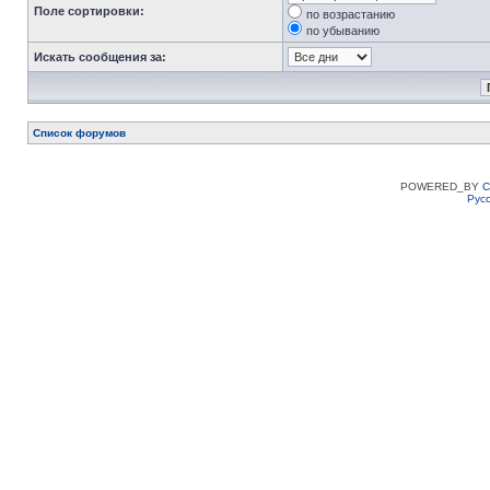
Поле сортировки:
по возрастанию
по убыванию
Искать сообщения за:
Список форумов
POWERED_BY
C
Рус