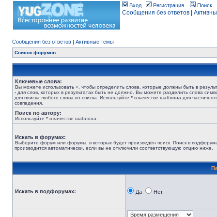
Вход
Регистрация
Поиск
Сообщения без ответов
|
Активны
Сообщения без ответов
|
Активные темы
Список форумов
Ключевые слова:
Вы можете использовать
+
, чтобы определить слова, которые должны быть в результ
-
для слов, которых в результатах быть не должно. Вы можете разделить слова сим
для поиска любого слова из списка. Используйте
*
в качестве шаблона для частичног
совпадения.
Поиск по автору:
Используйте * в качестве шаблона.
Искать в форумах:
Выберите форум или форумы, в которых будет произведён поиск. Поиск в подфорум
производится автоматически, если вы не отключили соответствующую опцию ниже.
П
Искать в подфорумах:
Да
Нет