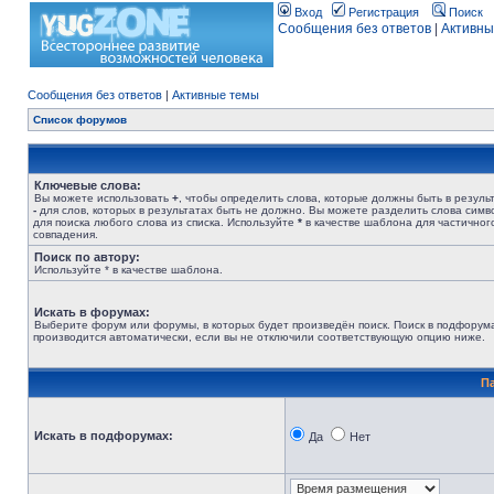
Вход
Регистрация
Поиск
Сообщения без ответов
|
Активны
Сообщения без ответов
|
Активные темы
Список форумов
Ключевые слова:
Вы можете использовать
+
, чтобы определить слова, которые должны быть в результ
-
для слов, которых в результатах быть не должно. Вы можете разделить слова сим
для поиска любого слова из списка. Используйте
*
в качестве шаблона для частичног
совпадения.
Поиск по автору:
Используйте * в качестве шаблона.
Искать в форумах:
Выберите форум или форумы, в которых будет произведён поиск. Поиск в подфорум
производится автоматически, если вы не отключили соответствующую опцию ниже.
П
Искать в подфорумах:
Да
Нет