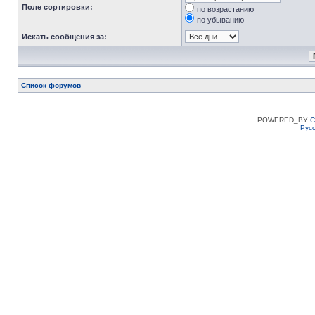
Поле сортировки:
по возрастанию
по убыванию
Искать сообщения за:
Список форумов
POWERED_BY
C
Рус