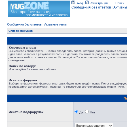
Вход
Регистрация
Поиск
Сообщения без ответов
|
Активны
Сообщения без ответов
|
Активные темы
Список форумов
Ключевые слова:
Вы можете использовать
+
, чтобы определить слова, которые должны быть в результ
-
для слов, которых в результатах быть не должно. Вы можете разделить слова сим
для поиска любого слова из списка. Используйте
*
в качестве шаблона для частичног
совпадения.
Поиск по автору:
Используйте * в качестве шаблона.
Искать в форумах:
Выберите форум или форумы, в которых будет произведён поиск. Поиск в подфорум
производится автоматически, если вы не отключили соответствующую опцию ниже.
П
Искать в подфорумах:
Да
Нет