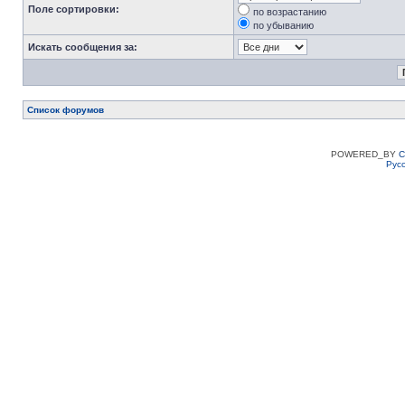
Поле сортировки:
по возрастанию
по убыванию
Искать сообщения за:
Список форумов
POWERED_BY
C
Рус