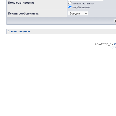
Поле сортировки:
по возрастанию
по убыванию
Искать сообщения за:
Список форумов
POWERED_BY
C
Рус