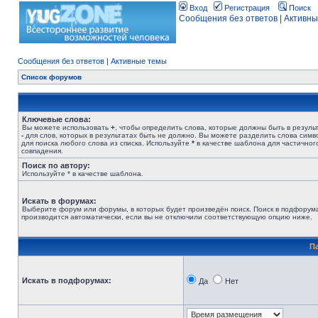
Вход
Регистрация
Поиск
Сообщения без ответов
|
Активны
Сообщения без ответов
|
Активные темы
Список форумов
Ключевые слова:
Вы можете использовать
+
, чтобы определить слова, которые должны быть в результ
-
для слов, которых в результатах быть не должно. Вы можете разделить слова сим
для поиска любого слова из списка. Используйте
*
в качестве шаблона для частичног
совпадения.
Поиск по автору:
Используйте * в качестве шаблона.
Искать в форумах:
Выберите форум или форумы, в которых будет произведён поиск. Поиск в подфорум
производится автоматически, если вы не отключили соответствующую опцию ниже.
П
Искать в подфорумах:
Да
Нет