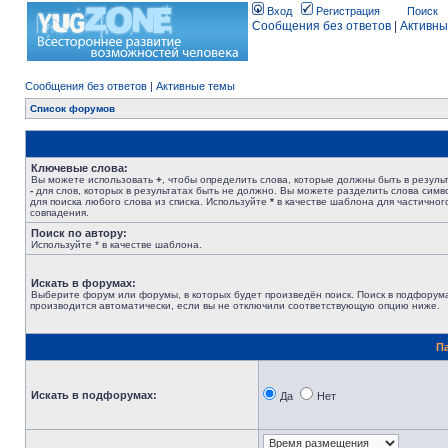
Вход
Регистрация
Поиск
Сообщения без ответов
|
Активны
Сообщения без ответов
|
Активные темы
Список форумов
Ключевые слова:
Вы можете использовать
+
, чтобы определить слова, которые должны быть в результ
-
для слов, которых в результатах быть не должно. Вы можете разделить слова сим
для поиска любого слова из списка. Используйте
*
в качестве шаблона для частичног
совпадения.
Поиск по автору:
Используйте * в качестве шаблона.
Искать в форумах:
Выберите форум или форумы, в которых будет произведён поиск. Поиск в подфорум
производится автоматически, если вы не отключили соответствующую опцию ниже.
П
Искать в подфорумах:
Да
Нет