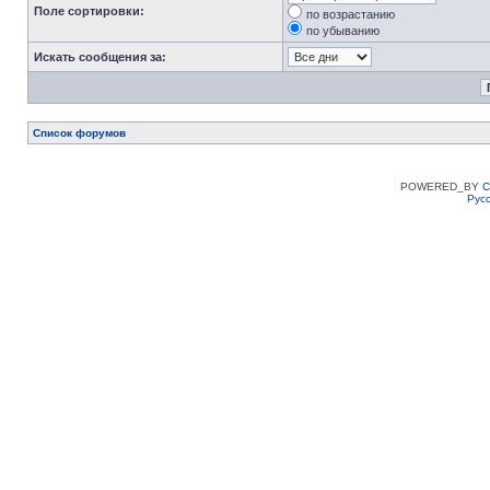
Поле сортировки:
по возрастанию
по убыванию
Искать сообщения за:
Список форумов
POWERED_BY
C
Рус