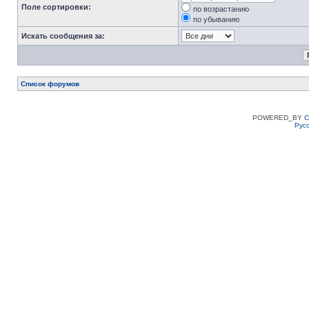
Поле сортировки:
по возрастанию
по убыванию
Искать сообщения за:
Список форумов
POWERED_BY
C
Рус