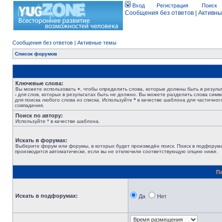
Вход
Регистрация
Поиск
Сообщения без ответов
|
Активны
Сообщения без ответов
|
Активные темы
Список форумов
Ключевые слова:
Вы можете использовать
+
, чтобы определить слова, которые должны быть в результ
-
для слов, которых в результатах быть не должно. Вы можете разделить слова сим
для поиска любого слова из списка. Используйте
*
в качестве шаблона для частичног
совпадения.
Поиск по автору:
Используйте * в качестве шаблона.
Искать в форумах:
Выберите форум или форумы, в которых будет произведён поиск. Поиск в подфорум
производится автоматически, если вы не отключили соответствующую опцию ниже.
П
Искать в подфорумах:
Да
Нет