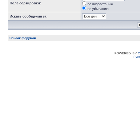
Поле сортировки:
по возрастанию
по убыванию
Искать сообщения за:
Список форумов
POWERED_BY
C
Рус