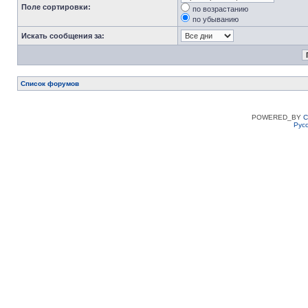
Поле сортировки:
по возрастанию
по убыванию
Искать сообщения за:
Список форумов
POWERED_BY
C
Рус