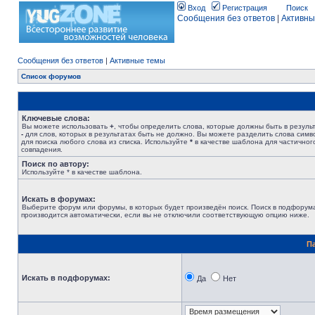
Вход
Регистрация
Поиск
Сообщения без ответов
|
Активны
Сообщения без ответов
|
Активные темы
Список форумов
Ключевые слова:
Вы можете использовать
+
, чтобы определить слова, которые должны быть в результ
-
для слов, которых в результатах быть не должно. Вы можете разделить слова сим
для поиска любого слова из списка. Используйте
*
в качестве шаблона для частичног
совпадения.
Поиск по автору:
Используйте * в качестве шаблона.
Искать в форумах:
Выберите форум или форумы, в которых будет произведён поиск. Поиск в подфорум
производится автоматически, если вы не отключили соответствующую опцию ниже.
П
Искать в подфорумах:
Да
Нет