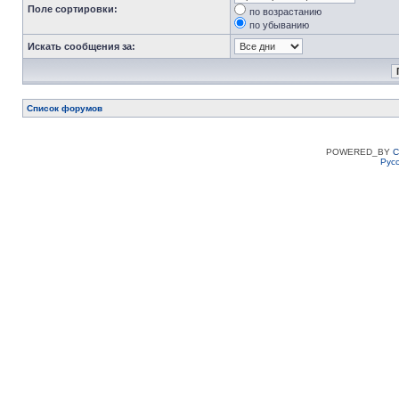
Поле сортировки:
по возрастанию
по убыванию
Искать сообщения за:
Список форумов
POWERED_BY
C
Рус