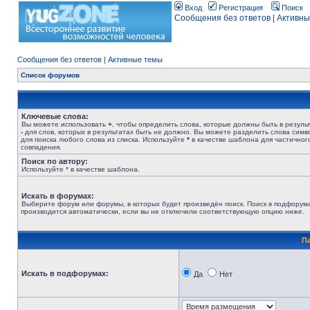
Вход
Регистрация
Поиск
Сообщения без ответов
|
Активны
Сообщения без ответов
|
Активные темы
Список форумов
Ключевые слова:
Вы можете использовать
+
, чтобы определить слова, которые должны быть в результ
-
для слов, которых в результатах быть не должно. Вы можете разделить слова сим
для поиска любого слова из списка. Используйте
*
в качестве шаблона для частичног
совпадения.
Поиск по автору:
Используйте * в качестве шаблона.
Искать в форумах:
Выберите форум или форумы, в которых будет произведён поиск. Поиск в подфорум
производится автоматически, если вы не отключили соответствующую опцию ниже.
П
Искать в подфорумах:
Да
Нет