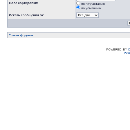
Поле сортировки:
по возрастанию
по убыванию
Искать сообщения за:
Список форумов
POWERED_BY
C
Рус