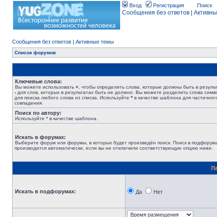
Вход
Регистрация
Поиск
Сообщения без ответов
|
Активны
Сообщения без ответов
|
Активные темы
Список форумов
Ключевые слова:
Вы можете использовать
+
, чтобы определить слова, которые должны быть в результ
-
для слов, которых в результатах быть не должно. Вы можете разделить слова сим
для поиска любого слова из списка. Используйте
*
в качестве шаблона для частичног
совпадения.
Поиск по автору:
Используйте * в качестве шаблона.
Искать в форумах:
Выберите форум или форумы, в которых будет произведён поиск. Поиск в подфорум
производится автоматически, если вы не отключили соответствующую опцию ниже.
П
Искать в подфорумах:
Да
Нет