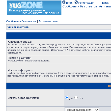
Вход
Регистрация
Поиск
Сообщения без ответов
|
Активны
Сообщения без ответов
|
Активные темы
Список форумов
Ключевые слова:
Вы можете использовать
+
, чтобы определить слова, которые должны быть в результ
-
для слов, которых в результатах быть не должно. Вы можете разделить слова сим
для поиска любого слова из списка. Используйте
*
в качестве шаблона для частичног
совпадения.
Поиск по автору:
Используйте * в качестве шаблона.
Искать в форумах:
Выберите форум или форумы, в которых будет произведён поиск. Поиск в подфорум
производится автоматически, если вы не отключили соответствующую опцию ниже.
П
Искать в подфорумах:
Да
Нет