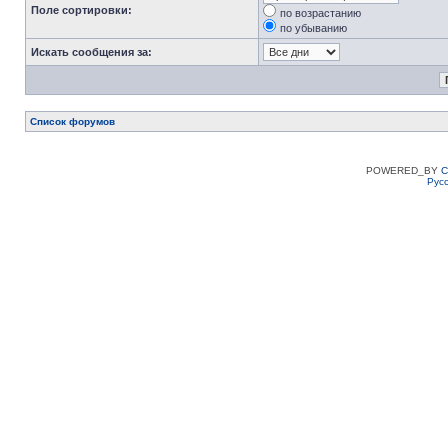
Поле сортировки:
по возрастанию
по убыванию
Искать сообщения за:
Список форумов
POWERED_BY
C
Рус