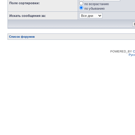
Поле сортировки:
по возрастанию
по убыванию
Искать сообщения за:
Список форумов
POWERED_BY
C
Рус