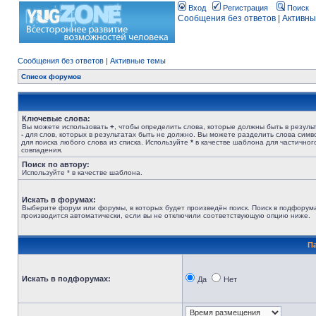
Вход
Регистрация
Поиск
Сообщения без ответов
|
Активны
Сообщения без ответов
|
Активные темы
Список форумов
Ключевые слова:
Вы можете использовать
+
, чтобы определить слова, которые должны быть в результ
-
для слов, которых в результатах быть не должно. Вы можете разделить слова сим
для поиска любого слова из списка. Используйте
*
в качестве шаблона для частичног
совпадения.
Поиск по автору:
Используйте * в качестве шаблона.
Искать в форумах:
Выберите форум или форумы, в которых будет произведён поиск. Поиск в подфорум
производится автоматически, если вы не отключили соответствующую опцию ниже.
П
Искать в подфорумах:
Да
Нет