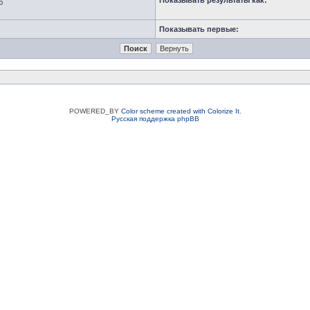
Показывать результаты как:
ю
Показывать первые:
POWERED_BY
Color scheme created with Colorize It
.
Русская поддержка phpBB