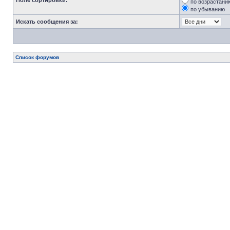
Поле сортировки:
по возрастани
по убыванию
Искать сообщения за:
Список форумов