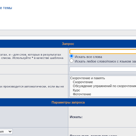
е темы
Запрос
татах, и
-
для слов, которых в результатах
Искать все слова
 списка. Используйте
*
в качестве шаблона
Искать любое слово/поиск с языком з
х производится автоматически, если вы не
Параметры запроса
Искать: