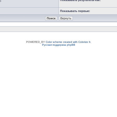
Показывать результаты как:
ю
Показывать первые:
POWERED_BY
Color scheme created with Colorize It
.
Русская поддержка phpBB