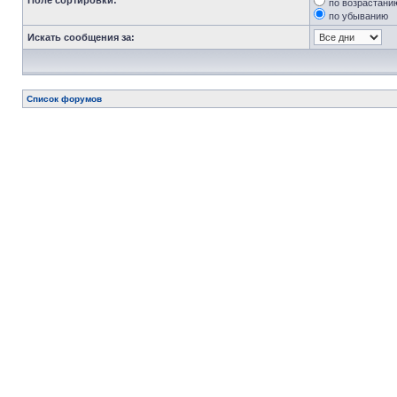
Поле сортировки:
по возрастани
по убыванию
Искать сообщения за:
Список форумов