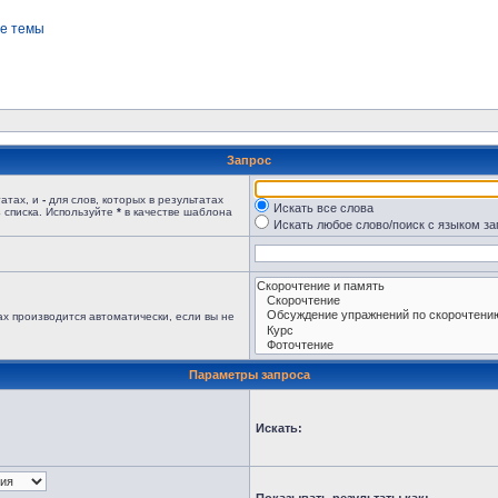
е темы
Запрос
татах, и
-
для слов, которых в результатах
Искать все слова
 списка. Используйте
*
в качестве шаблона
Искать любое слово/поиск с языком з
х производится автоматически, если вы не
Параметры запроса
Искать: