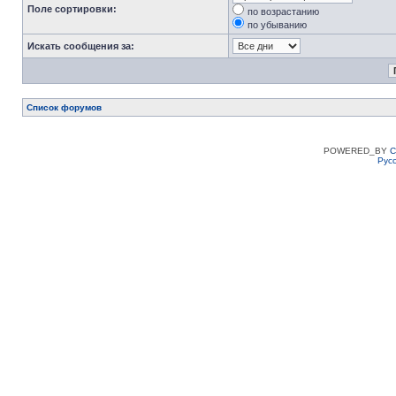
Поле сортировки:
по возрастанию
по убыванию
Искать сообщения за:
Список форумов
POWERED_BY
C
Рус