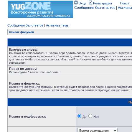
Вход
Регистрация
Поиск
Сообщения без ответов
|
Активны
Сообщения без ответов
|
Активные темы
Список форумов
Ключевые слова:
Вы можете использовать
+
, чтобы определить слова, которые должны быть в результ
-
для слов, которых в результатах быть не должно. Вы можете разделить слова сим
для поиска любого слова из списка. Используйте
*
в качестве шаблона для частичног
совпадения.
Поиск по автору:
Используйте * в качестве шаблона.
Искать в форумах:
Выберите форум или форумы, в которых будет произведён поиск. Поиск в подфорум
производится автоматически, если вы не отключили соответствующую опцию ниже.
П
Искать в подфорумах:
Да
Нет