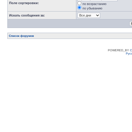
Поле сортировки:
по возрастанию
по убыванию
Искать сообщения за:
Список форумов
POWERED_BY
C
Рус