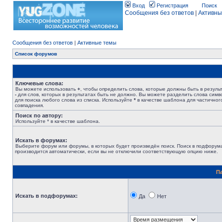
Вход
Регистрация
Поиск
Сообщения без ответов
|
Активны
Сообщения без ответов
|
Активные темы
Список форумов
Ключевые слова:
Вы можете использовать
+
, чтобы определить слова, которые должны быть в результ
-
для слов, которых в результатах быть не должно. Вы можете разделить слова сим
для поиска любого слова из списка. Используйте
*
в качестве шаблона для частичног
совпадения.
Поиск по автору:
Используйте * в качестве шаблона.
Искать в форумах:
Выберите форум или форумы, в которых будет произведён поиск. Поиск в подфорум
производится автоматически, если вы не отключили соответствующую опцию ниже.
П
Искать в подфорумах:
Да
Нет