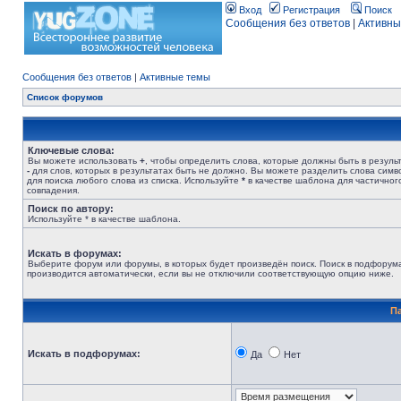
Вход
Регистрация
Поиск
Сообщения без ответов
|
Активны
Сообщения без ответов
|
Активные темы
Список форумов
Ключевые слова:
Вы можете использовать
+
, чтобы определить слова, которые должны быть в результ
-
для слов, которых в результатах быть не должно. Вы можете разделить слова сим
для поиска любого слова из списка. Используйте
*
в качестве шаблона для частичног
совпадения.
Поиск по автору:
Используйте * в качестве шаблона.
Искать в форумах:
Выберите форум или форумы, в которых будет произведён поиск. Поиск в подфорум
производится автоматически, если вы не отключили соответствующую опцию ниже.
П
Искать в подфорумах:
Да
Нет