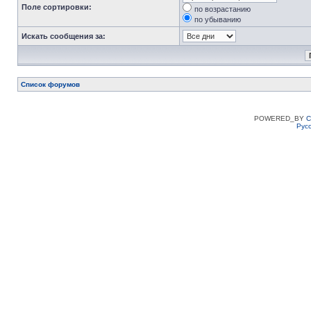
Поле сортировки:
по возрастанию
по убыванию
Искать сообщения за:
Список форумов
POWERED_BY
C
Рус