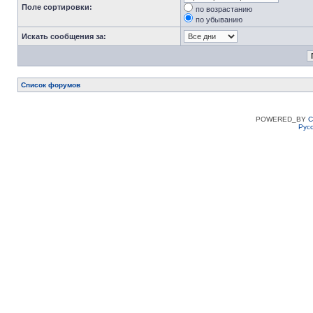
Поле сортировки:
по возрастанию
по убыванию
Искать сообщения за:
Список форумов
POWERED_BY
C
Рус