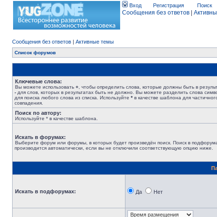
Вход
Регистрация
Поиск
Сообщения без ответов
|
Активны
Сообщения без ответов
|
Активные темы
Список форумов
Ключевые слова:
Вы можете использовать
+
, чтобы определить слова, которые должны быть в результ
-
для слов, которых в результатах быть не должно. Вы можете разделить слова сим
для поиска любого слова из списка. Используйте
*
в качестве шаблона для частичног
совпадения.
Поиск по автору:
Используйте * в качестве шаблона.
Искать в форумах:
Выберите форум или форумы, в которых будет произведён поиск. Поиск в подфорум
производится автоматически, если вы не отключили соответствующую опцию ниже.
П
Искать в подфорумах:
Да
Нет